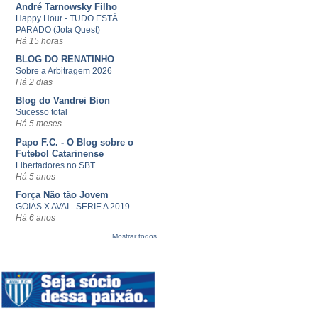
André Tarnowsky Filho
Happy Hour - TUDO ESTÁ
PARADO (Jota Quest)
Há 15 horas
BLOG DO RENATINHO
Sobre a Arbitragem 2026
Há 2 dias
Blog do Vandrei Bion
Sucesso total
Há 5 meses
Papo F.C. - O Blog sobre o
Futebol Catarinense
Libertadores no SBT
Há 5 anos
Força Não tão Jovem
GOIAS X AVAI - SERIE A 2019
Há 6 anos
Mostrar todos