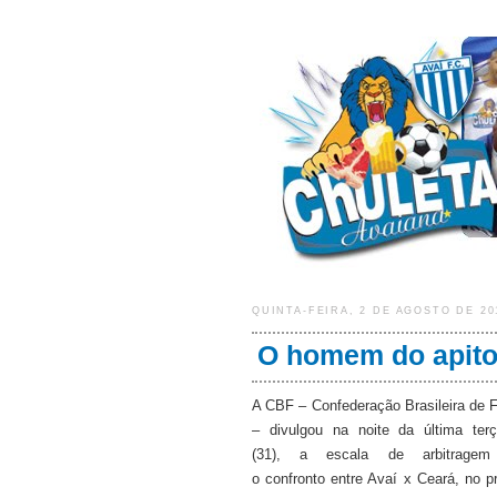
QUINTA-FEIRA, 2 DE AGOSTO DE 20
O homem do apit
A CBF – Confederação Brasileira de F
– divulgou na noite da última terça
(31), a escala de arbitragem
o confronto entre Avaí x Ceará, no p