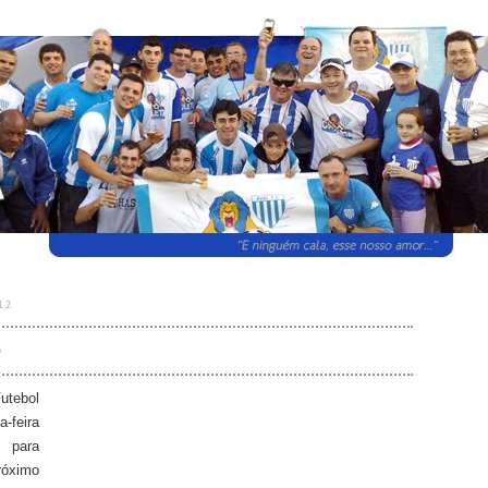
12
o
utebol
-feira
 para
róximo