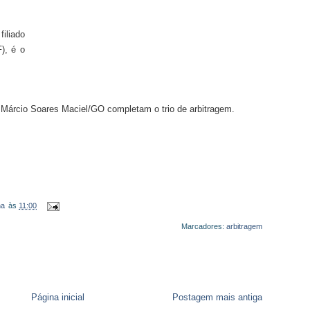
 filiado
), é o
 Márcio Soares Maciel/GO completam o trio de arbitragem.
na
às
11:00
Marcadores:
arbitragem
Página inicial
Postagem mais antiga